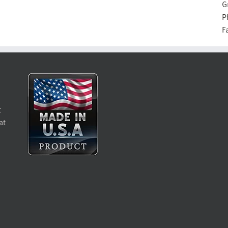
G
P
F
t
at