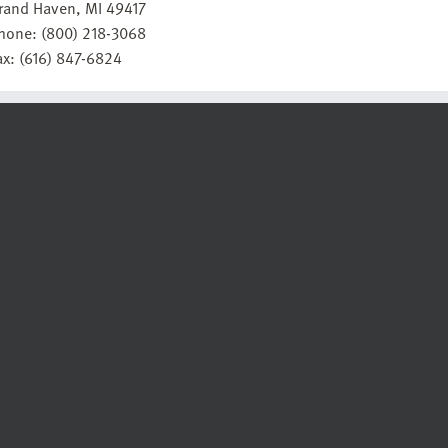
rand Haven, MI 49417
hone: (800) 218-3068
ax: (616) 847-6824