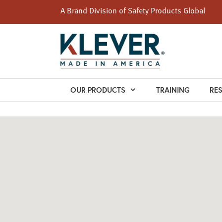
A Brand Division of
Safety Products Global
Skip
to
content
OUR PRODUCTS
TRAINING
RE