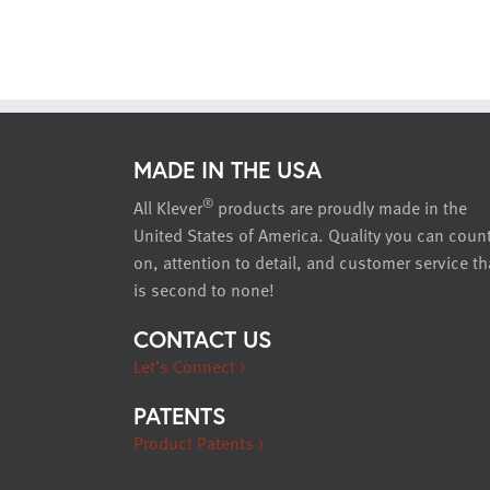
MADE IN THE USA
®
All Klever
products are proudly made in the
United States of America. Quality you can coun
on, attention to detail, and customer service th
is second to none!
CONTACT US
Let’s Connect >
PATENTS
Product Patents >