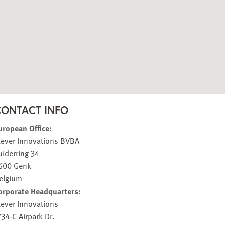
CONTACT INFO
uropean Office:
lever Innovations BVBA
uiderring 34
600 Genk
elgium
orporate Headquarters:
lever Innovations
734-C Airpark Dr.